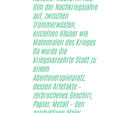
Ulm der Nachkriegsjahre
auf, zwischen
Trümmerwüsten,
einzelnen Häuser wie
Mahnmalen des Krieges.
Da wurde die
kriegsversehrte Stadt zu
einem
Abenteuerspielplatz,
dessen Artefakte –
zerbrochenes Geschirr,
Papier, Metall – den
produktiven Maler