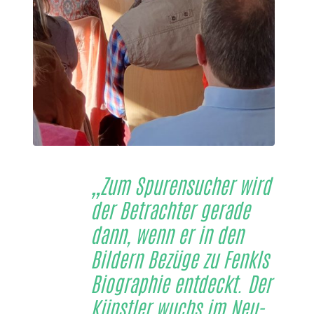
„Zum Spurensucher wird
der Betrachter gerade
dann, wenn er in den
Bildern Bezüge zu Fenkls
Biographie entdeckt. Der
Künstler wuchs im Neu-