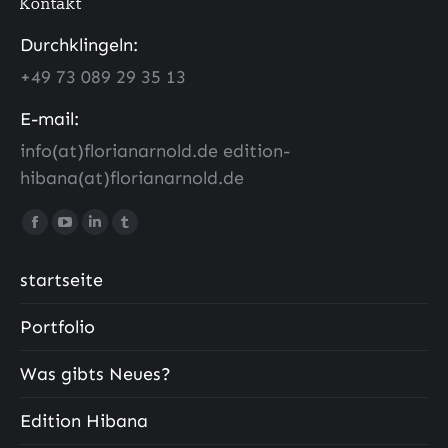
Kontakt
Durchklingeln:
+49 73 089 29 35 13
E-mail:
info(at)florianarnold.de edition-
hibana(at)florianarnold.de
Finde uns auf:
Facebook
YouTube
LinkedIn
Tumblr
Seite
Seite
Seite
Seite
startseite
wird
wird
wird
wird
in
in
in
in
Portfolio
einem
einem
einem
einem
neuen
neuen
neuen
neuen
Was gibts Neues?
Fenster
Fenster
Fenster
Fenster
geöffnet
geöffnet
geöffnet
geöffnet
Edition Hibana