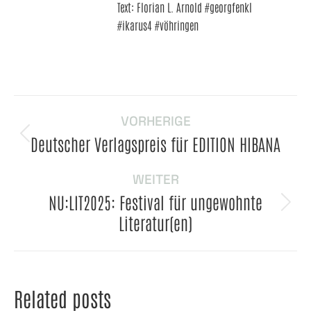
Text: Florian L. Arnold #georgfenkl
#ikarus4 #vöhringen
Beitragsnavigation
VORHERIGE
Deutscher Verlagspreis für EDITION HIBANA
Vorheriger
Beitrag:
WEITER
NU:LIT2025: Festival für ungewohnte
Nächster
Literatur(en)
Beitrag:
Related posts