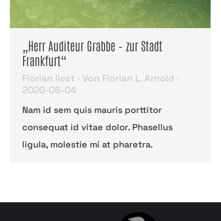
„Herr Auditeur Grabbe – zur Stadt
Frankfurt“
Florian liest
Von
Florian L. Arnold
2020-06-04
Nam id sem quis mauris porttitor
consequat id vitae dolor. Phasellus
ligula, molestie mi at pharetra.