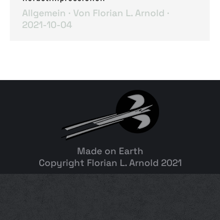
Allgemein
Von
Florian L. Arnold
2021-10-04
Made on Earth
Copyright Florian L. Arnold 2021