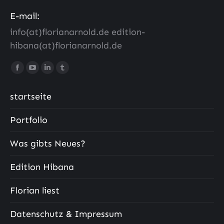
E-mail:
info(at)florianarnold.de edition-
hibana(at)florianarnold.de
Finde uns auf:
Facebook
YouTube
LinkedIn
Tumblr
Seite
Seite
Seite
Seite
startseite
wird
wird
wird
wird
in
in
in
in
Portfolio
einem
einem
einem
einem
neuen
neuen
neuen
neuen
Was gibts Neues?
Fenster
Fenster
Fenster
Fenster
geöffnet
geöffnet
geöffnet
geöffnet
Edition Hibana
Florian liest
Datenschutz & Impressum