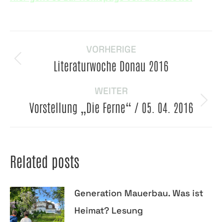
Beitragsnavigation
VORHERIGE
Literaturwoche Donau 2016
Vorheriger
Beitrag:
WEITER
Vorstellung „Die Ferne“ / 05. 04. 2016
Nächster
Beitrag:
Related posts
Generation Mauerbau. Was ist
Heimat? Lesung