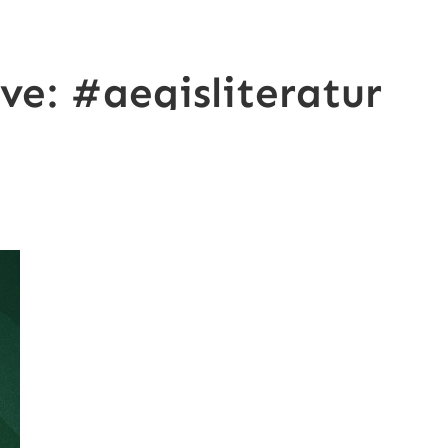
ive:
#aegisliteratur