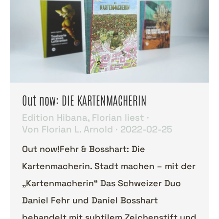
Out now: DIE KARTENMACHERIN
Edition Hibana
,
Florian liest
Von
Florian L. Arnold
2022-02-25
Out now!Fehr & Bosshart: Die
Kartenmacherin. Stadt machen – mit der
„Kartenmacherin“ Das Schweizer Duo
Daniel Fehr und Daniel Bosshart
behandelt mit subtilem Zeichenstift und