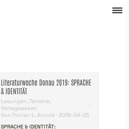
Literaturwoche Donau 2019: SPRACHE
& IDENTITÄT
Lesungen
,
Termine
,
Verlagswesen
Von
Florian L. Arnold
2019-04-25
SPRACHE & IDENTITÄT: