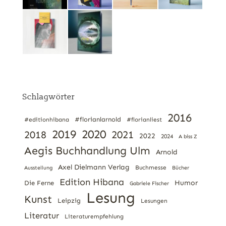
Schlagwörter
2016
#florianlarnold
#editionhibana
#florianliest
2019
2020
2021
2018
2022
2024
A biss Z
Aegis Buchhandlung Ulm
Arnold
Axel Dielmann Verlag
Buchmesse
Ausstellung
Bücher
Edition Hibana
Humor
Die Ferne
Gabriele Fischer
Lesung
Kunst
Leipzig
Lesungen
Literatur
Literaturempfehlung