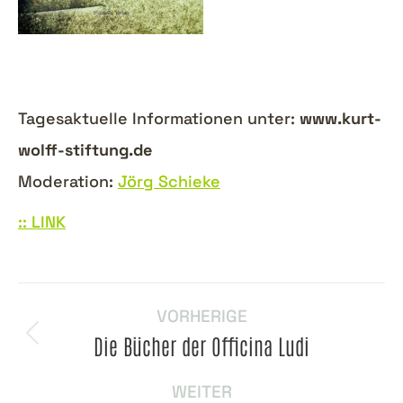
Tagesaktuelle Informationen unter:
www.kurt-
wolff-stiftung.de
Moderation:
Jörg Schieke
:: LINK
Beitragsnavigation
VORHERIGE
Die Bücher der Officina Ludi
Vorheriger
Beitrag:
WEITER