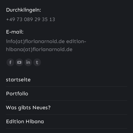
Durchklingeln:
+49 73 089 29 35 13
E-mail:
info(at)florianarnold.de edition-
hibana(at)florianarnold.de
Finde uns auf:
Facebook
YouTube
LinkedIn
Tumblr
Seite
Seite
Seite
Seite
startseite
wird
wird
wird
wird
in
in
in
in
Portfolio
einem
einem
einem
einem
neuen
neuen
neuen
neuen
Was gibts Neues?
Fenster
Fenster
Fenster
Fenster
geöffnet
geöffnet
geöffnet
geöffnet
Edition Hibana