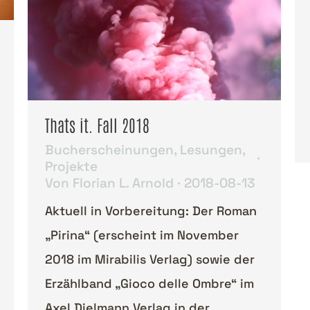
Thats it. Fall 2018
Bucherscheinungen
,
Lesungen
,
Projekte
Von
Florian L. Arnold
2018-08-13
Aktuell in Vorbereitung: Der Roman
„Pirina“ (erscheint im November
2018 im Mirabilis Verlag) sowie der
Erzählband „Gioco delle Ombre“ im
Axel Dielmann Verlag in der