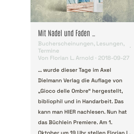
Mit Nadel und Faden …
Bucherscheinungen
,
Lesungen
,
Termine
Von
Florian L. Arnold
2018-09-27
… wurde dieser Tage im Axel
Dielmann Verlag die Auflage von
„Gioco delle Ombre“ hergestellt,
bibliophil und in Handarbeit. Das
kann man HIER nachlesen. Nun hat
das Büchlein Premiere. Am 1.
Oktober um 19 Uhr stellen Florian L.