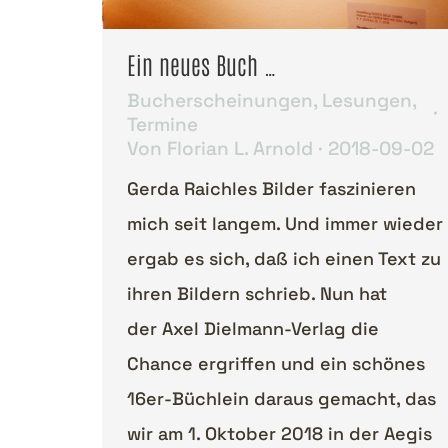
Ein neues Buch …
Bucherscheinungen
,
Lesungen
,
Termine
Von
Florian L. Arnold
2018-09-02
Gerda Raichles Bilder faszinieren
mich seit langem. Und immer wieder
ergab es sich, daß ich einen Text zu
ihren Bildern schrieb. Nun hat
der Axel Dielmann-Verlag die
Chance ergriffen und ein schönes
16er-Büchlein daraus gemacht, das
wir am 1. Oktober 2018 in der Aegis