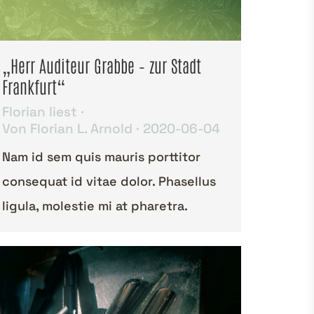
„Herr Auditeur Grabbe – zur Stadt
Frankfurt“
Florian liest
Von
Florian L. Arnold
2020-06-04
Nam id sem quis mauris porttitor
consequat id vitae dolor. Phasellus
ligula, molestie mi at pharetra.