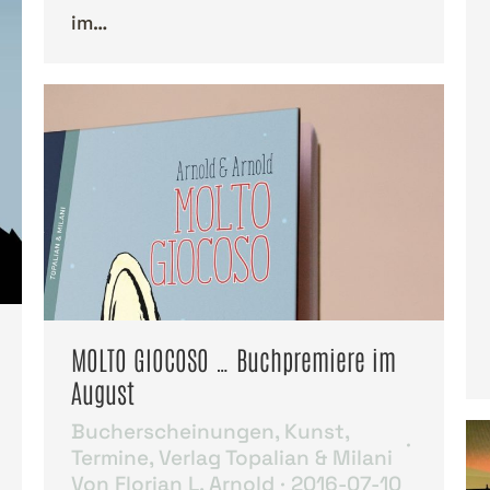
im…
MOLTO GIOCOSO … Buchpremiere im
August
Bucherscheinungen
,
Kunst
,
Termine
,
Verlag Topalian & Milani
Von
Florian L. Arnold
2016-07-10