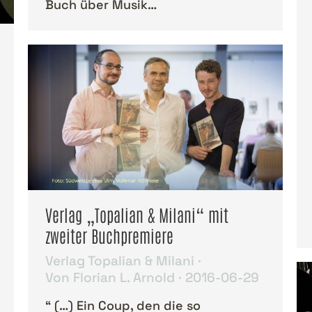
Buch über Musik…
Verlag „Topalian & Milani“ mit
zweiter Buchpremiere
Verlag Topalian & Milani
Von
Florian L. Arnold
2016-06-29
“ (…) Ein Coup, den die so