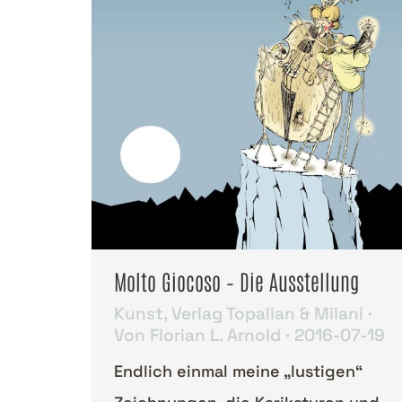
Molto Giocoso – Die Ausstellung
Kunst
,
Verlag Topalian & Milani
Von
Florian L. Arnold
2016-07-19
Endlich einmal meine „lustigen“